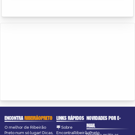
ENCONTRA
RIBEIRÃOPRETO
LINKS RÁPIDOS
NOVIDADES POR E-
MAIL
O melhor de Ribeirão
Sobre
Preto num só lugar! Dicas,
EncontraRibeirãoPreto
Receba grátis as