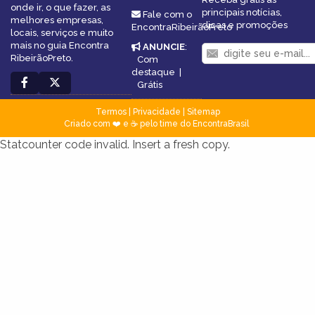
onde ir, o que fazer, as
principais notícias,
Fale com o
melhores empresas,
dicas e promoções
EncontraRibeirãoPreto
locais, serviços e muito
mais no guia Encontra
ANUNCIE
:
RibeirãoPreto.
Com
destaque
|
Grátis
Termos
|
Privacidade
|
Sitemap
Criado com ❤️ e ☕ pelo time do EncontraBrasil
Statcounter code invalid. Insert a fresh copy.