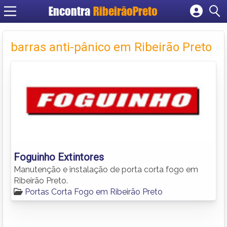
Encontra
RibeirãoPreto
Cadastrar empresa
Fazer login
barras anti-pânico em Ribeirão Preto
Criar conta
Foguinho Extintores
Manutenção e instalação de porta corta fogo em
Ribeirão Preto.
Portas Corta Fogo em Ribeirão Preto