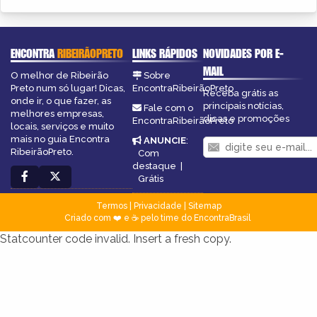
ENCONTRA
RIBEIRÃOPRETO
LINKS RÁPIDOS
NOVIDADES POR E-
MAIL
O melhor de Ribeirão
Sobre
Preto num só lugar! Dicas,
EncontraRibeirãoPreto
Receba grátis as
onde ir, o que fazer, as
principais notícias,
Fale com o
melhores empresas,
dicas e promoções
EncontraRibeirãoPreto
locais, serviços e muito
mais no guia Encontra
ANUNCIE
:
RibeirãoPreto.
Com
destaque
|
Grátis
Termos
|
Privacidade
|
Sitemap
Criado com ❤️ e ☕ pelo time do EncontraBrasil
Statcounter code invalid. Insert a fresh copy.