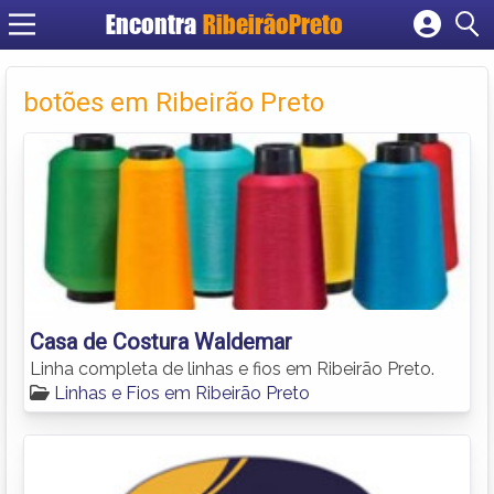
Encontra
RibeirãoPreto
Cadastrar empresa
Fazer login
botões em Ribeirão Preto
Criar conta
Casa de Costura Waldemar
Linha completa de linhas e fios em Ribeirão Preto.
Linhas e Fios em Ribeirão Preto