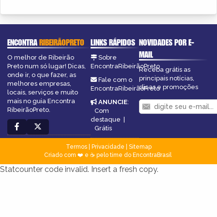
ENCONTRA
RIBEIRÃOPRETO
LINKS RÁPIDOS
NOVIDADES POR E-
MAIL
O melhor de Ribeirão
Sobre
Preto num só lugar! Dicas,
EncontraRibeirãoPreto
Receba grátis as
onde ir, o que fazer, as
principais notícias,
Fale com o
melhores empresas,
dicas e promoções
EncontraRibeirãoPreto
locais, serviços e muito
mais no guia Encontra
ANUNCIE
:
RibeirãoPreto.
Com
destaque
|
Grátis
Termos
|
Privacidade
|
Sitemap
Criado com ❤️ e ☕ pelo time do EncontraBrasil
Statcounter code invalid. Insert a fresh copy.