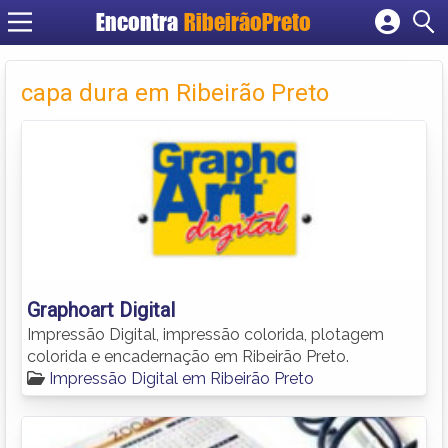
Encontra
RibeirãoPreto
Cadastrar empresa
Fazer login
capa dura em Ribeirão Preto
Criar conta
Graphoart Digital
Impressão Digital, impressão colorida, plotagem
colorida e encadernação em Ribeirão Preto.
Impressão Digital em Ribeirão Preto