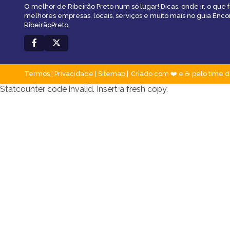
O melhor de Ribeirão Preto num só lugar! Dicas, onde ir, o que f
melhores empresas, locais, serviços e muito mais no guia Enco
RibeirãoPreto.
Termos
|
Privacidade
|
Sitemap
Criado com ❤️ e ☕ pelo time d
Statcounter code invalid. Insert a fresh copy.