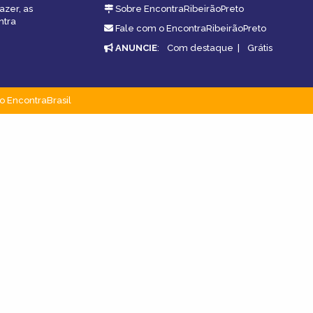
azer, as
Sobre EncontraRibeirãoPreto
ntra
Fale com o EncontraRibeirãoPreto
ANUNCIE
:
Com destaque
|
Grátis
o EncontraBrasil