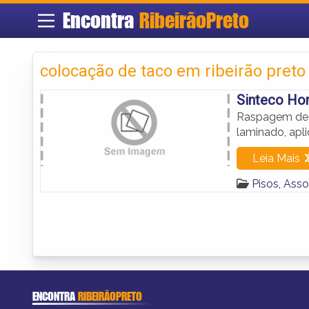
Encontra
RibeirãoPreto
colocação de taco em ribeirão preto
Sinteco H
Raspagem de m
laminado, apli
Leia Mais
Pisos, Ass
ENCONTRA
RIBEIRÃOPRETO