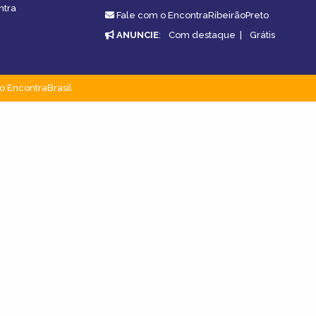
ntra
Fale com o EncontraRibeirãoPreto
ANUNCIE
:
Com destaque
|
Grátis
o EncontraBrasil