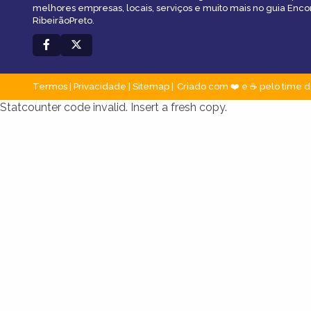
melhores empresas, locais, serviços e muito mais no guia Enco
RibeirãoPreto.
Termos
|
Privacidade
|
Sitemap
Criado com ❤️ e ☕ pelo time d
Statcounter code invalid. Insert a fresh copy.