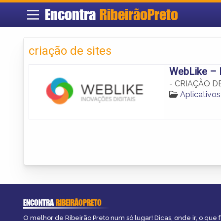
Encontra
RibeirãoPreto
criação de sites
WebLike – I
- CRIAÇÃO DE
Aplicativo
ENCONTRA
RIBEIRÃOPRETO
O melhor de Ribeirão Preto num só lugar! Dicas, onde ir, o que f