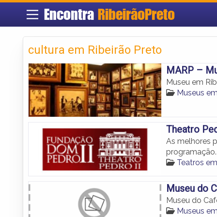
Encontra
RibeirãoPreto
cultura em Ribeirão Preto
MARP – Mus
Museu em Ribe
Museus em 
Theatro Ped
As melhores p
programação.
Teatros em
Museu do C
Museu do Café
Museus em 