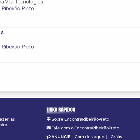
na Vila Tecnológica
 Ribeirão Preto
az
 Ribeirão Preto
LINKS RÁPIDOS
azer, as
Sobre EncontraRibeirãoPreto
ntra
Fale com o EncontraRibeirãoPreto
ANUNCIE
:
Com destaque
|
Grátis