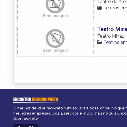
Teatro de Are
Teatros em
Teatro Min
Teatro Minaz
Teatros em
ENCONTRA
RIBEIRÃOPRETO
O melhor de Ribeirão Preto num só lugar! Dicas, onde ir, o que f
melhores empresas, locais, serviços e muito mais no guia Enco
RibeirãoPreto.