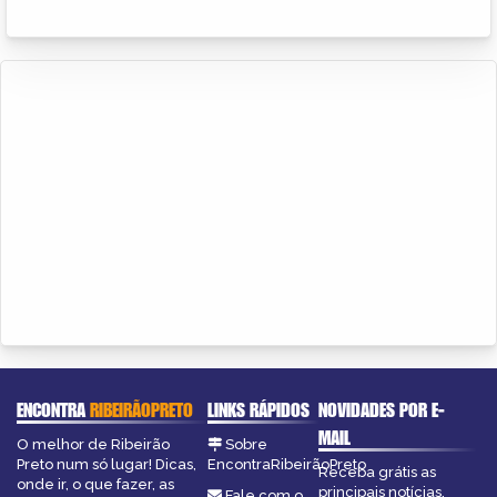
ENCONTRA
RIBEIRÃOPRETO
LINKS RÁPIDOS
NOVIDADES POR E-
MAIL
O melhor de Ribeirão
Sobre
Preto num só lugar! Dicas,
EncontraRibeirãoPreto
Receba grátis as
onde ir, o que fazer, as
principais notícias,
Fale com o