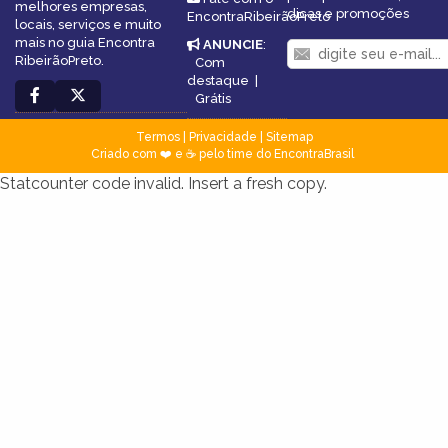
melhores empresas,
dicas e promoções
EncontraRibeirãoPreto
locais, serviços e muito
mais no guia Encontra
ANUNCIE
:
RibeirãoPreto.
Com
destaque
|
Grátis
Termos
|
Privacidade
|
Sitemap
Criado com ❤️ e ☕ pelo time do EncontraBrasil
Statcounter code invalid. Insert a fresh copy.