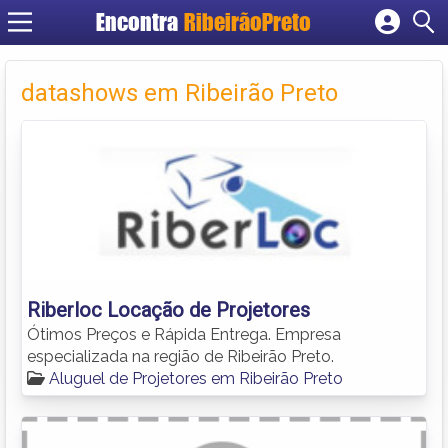
Encontra
RibeirãoPreto
Cadastrar empresa
Fazer login
datashows em Ribeirão Preto
Criar conta
Riberloc Locação de Projetores
Ótimos Preços e Rápida Entrega. Empresa
especializada na região de Ribeirão Preto.
Aluguel de Projetores em Ribeirão Preto