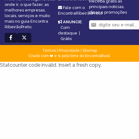
Receba grátis as
onde ir, o que fazer, as
principais notícias,
Fale com o
melhores empresas,
dicas e promoções
EncontraRibeirãoPreto
locais, serviços e muito
mais no guia Encontra
ANUNCIE
:
RibeirãoPreto.
Com
destaque
|
Grátis
Termos
|
Privacidade
|
Sitemap
Criado com ❤️ e ☕ pelo time do EncontraBrasil
Statcounter code invalid. Insert a fresh copy.