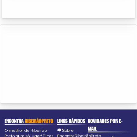
ENCONTRA
RIBEIRÃOPRETO
LINKS RÁPIDOS
NOVIDADES POR E-
MAIL
O melhor de Ribeirão
Sobre
Preto num só lugar! Dicas,
EncontraRibeirãoPreto