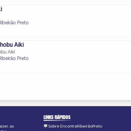
i
ibeirão Preto
hobu Aiki
bu Aiki
ibeirão Preto
LINKS RÁPIDOS
azer, as
Sobre EncontraRibeirãoPreto