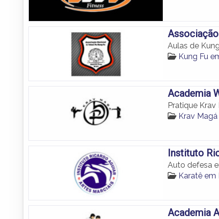
Associação 
Aulas de Kung
Kung Fu em
Academia W
Pratique Krav
Krav Magá 
Instituto Ri
Auto defesa e
Karatê em 
Academia A