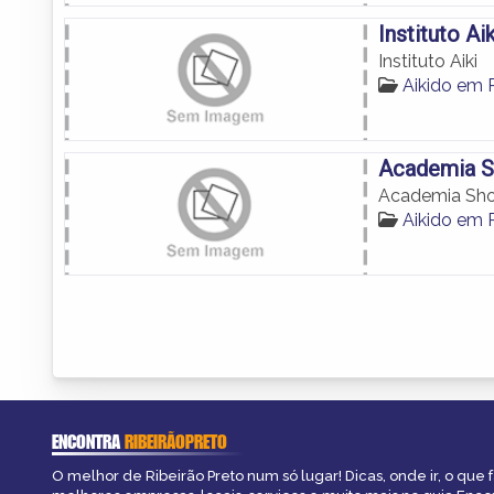
Instituto Aik
Instituto Aiki
Aikido em R
Academia S
Academia Sho
Aikido em R
ENCONTRA
RIBEIRÃOPRETO
O melhor de Ribeirão Preto num só lugar! Dicas, onde ir, o que f