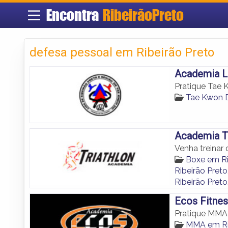
Encontra
RibeirãoPreto
defesa pessoal em Ribeirão Preto
Academia L
Pratique Tae 
Tae Kwon D
Academia Tr
Venha treinar
Boxe em Ri
Ribeirão Preto
Ribeirão Preto
Ecos Fitne
Pratique MMA 
MMA em Ri