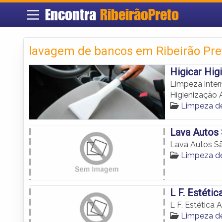
Encontra
RibeirãoPreto
lavagem de bancos em Ribeirão Pre
Higicar Hig
Limpeza inter
Higienização 
Limpeza de
Lava Autos
Lava Autos S
Limpeza de
L F. Estéti
L F. Estética
Limpeza de