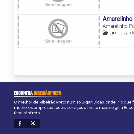
Amarelinho 
Amarelinho Po
Limpeza de
ENCONTRA
RIBEIRÃOPRETO
O melhor de Ribeirão Preto num só lugar! Dicas, onde ir, o que f
melhores empresas, locais, serviços e muito mais no guia Enco
RibeirãoPreto.