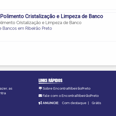
Polimento Cristalização e Limpeza de Banco
limento Cristalização e Limpeza de Banco
 Bancos em Ribeirão Preto
LINKS RÁPIDOS
azer, as
Sobre EncontraRibeirãoPreto
ntra
Fale com o EncontraRibeirãoPreto
ANUNCIE
:
Com destaque
|
Grátis