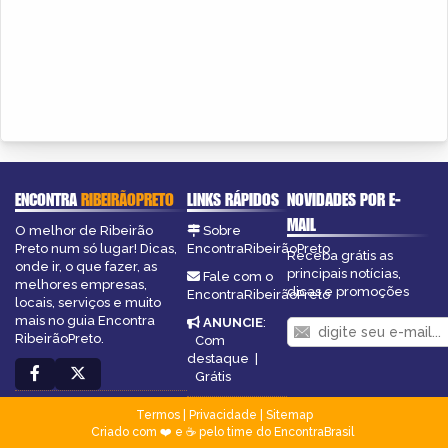
ENCONTRA
RIBEIRÃOPRETO
LINKS RÁPIDOS
NOVIDADES POR E-
MAIL
O melhor de Ribeirão
Sobre
Preto num só lugar! Dicas,
EncontraRibeirãoPreto
Receba grátis as
onde ir, o que fazer, as
principais notícias,
Fale com o
melhores empresas,
dicas e promoções
EncontraRibeirãoPreto
locais, serviços e muito
mais no guia Encontra
ANUNCIE
:
RibeirãoPreto.
Com
destaque
|
Grátis
Termos
|
Privacidade
|
Sitemap
Criado com ❤️ e ☕ pelo time do EncontraBrasil