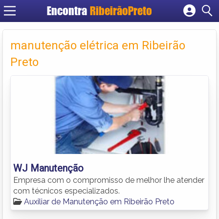
Encontra
RibeirãoPreto
Cadastrar empresa
Fazer login
manutenção elétrica em Ribeirão
Criar conta
Preto
WJ Manutenção
Empresa com o compromisso de melhor lhe atender
com técnicos especializados.
Auxiliar de Manutenção em Ribeirão Preto