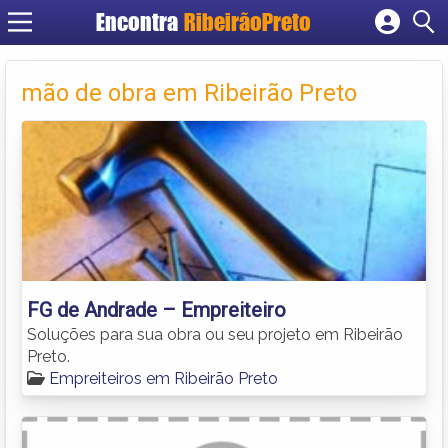
Encontra
RibeirãoPreto
Cadastrar empresa
Fazer login
mão de obra em Ribeirão Preto
Criar conta
FG de Andrade – Empreiteiro
Soluções para sua obra ou seu projeto em Ribeirão
Preto.
Empreiteiros em Ribeirão Preto