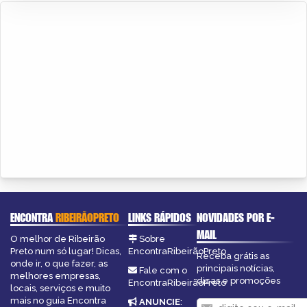
ENCONTRA
RIBEIRÃOPRETO
LINKS RÁPIDOS
NOVIDADES POR E-
MAIL
O melhor de Ribeirão
Sobre
Preto num só lugar! Dicas,
EncontraRibeirãoPreto
Receba grátis as
onde ir, o que fazer, as
principais notícias,
Fale com o
melhores empresas,
dicas e promoções
EncontraRibeirãoPreto
locais, serviços e muito
mais no guia Encontra
ANUNCIE
: