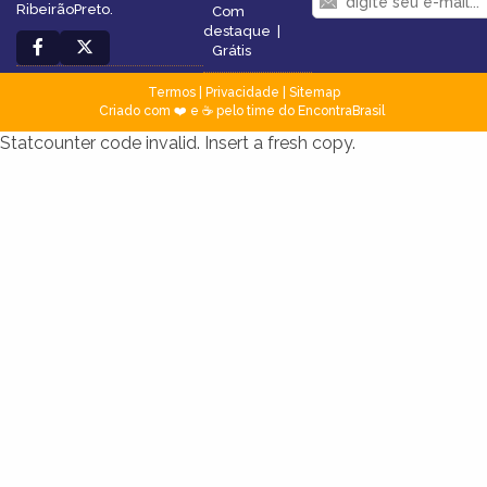
RibeirãoPreto.
Com
destaque
|
Grátis
Termos
|
Privacidade
|
Sitemap
Criado com ❤️ e ☕ pelo time do EncontraBrasil
Statcounter code invalid. Insert a fresh copy.