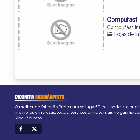
Compufast 
Compufast In
Lojas de I
ENCONTRA
RIBEIRÃOPRETO
O melhor de Ribeirão Preto num só lugar! Dicas, onde ir, o que f
melhores empresas, locais, serviços e muito mais no guia Enco
RibeirãoPreto.