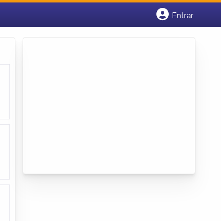
Entrar
Cadastrar empresa
Fazer login
Criar conta