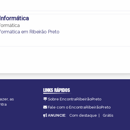
Informática
formática
nformática em Ribeirão Preto
LINKS RÁPIDOS
azer, as
Sobre EncontraRibeirãoPreto
ntra
Fale com o EncontraRibeirãoPreto
ANUNCIE
:
Com destaque
|
Grátis