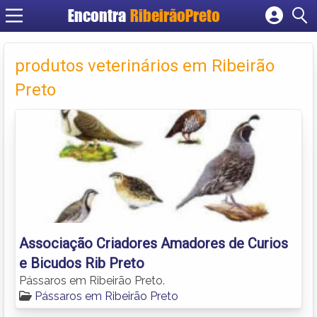
Encontra
RibeirãoPreto
Cadastrar empresa
Fazer login
produtos veterinários em Ribeirão
Criar conta
Preto
Associação Criadores Amadores de Curios
e Bicudos Rib Preto
Pássaros em Ribeirão Preto.
Pássaros em Ribeirão Preto