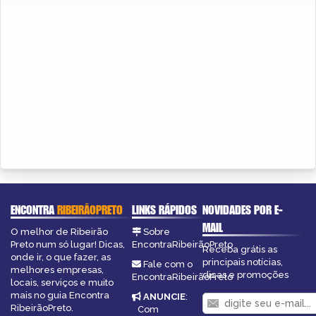
ENCONTRA
RIBEIRÃOPRETO
LINKS RÁPIDOS
NOVIDADES POR E-
MAIL
O melhor de Ribeirão
Sobre
Preto num só lugar! Dicas,
EncontraRibeirãoPreto
Receba grátis as
onde ir, o que fazer, as
principais notícias,
Fale com o
melhores empresas,
dicas e promoções
EncontraRibeirãoPreto
locais, serviços e muito
mais no guia Encontra
ANUNCIE
:
RibeirãoPreto.
Com