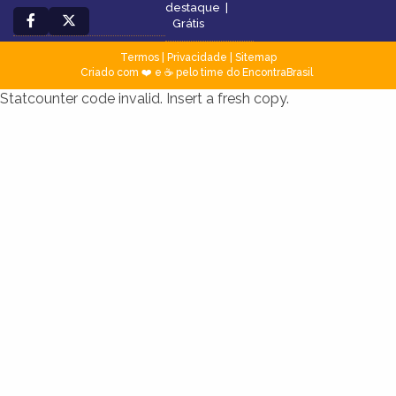
destaque
|
Grátis
Termos
|
Privacidade
|
Sitemap
Criado com ❤️ e ☕ pelo time do EncontraBrasil
Statcounter code invalid. Insert a fresh copy.