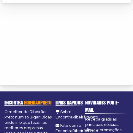
ENCONTRA
RIBEIRÃOPRETO
LINKS RÁPIDOS
NOVIDADES POR E-
MAIL
O melhor de Ribeirão
Sobre
Preto num só lugar! Dicas,
EncontraRibeirãoPreto
Receba grátis as
onde ir, o que fazer, as
principais notícias,
Fale com o
melhores empresas,
dicas e promoções
EncontraRibeirãoPreto