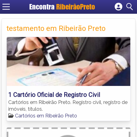
Encontra
RibeirãoPreto
Cadastrar empresa
Fazer login
testamento em Ribeirão Preto
Criar conta
1 Cartório Oficial de Registro Civil
Cartórios em Ribeirão Preto. Registro civil, registro de
imóveis, títulos.
Cartórios em Ribeirão Preto