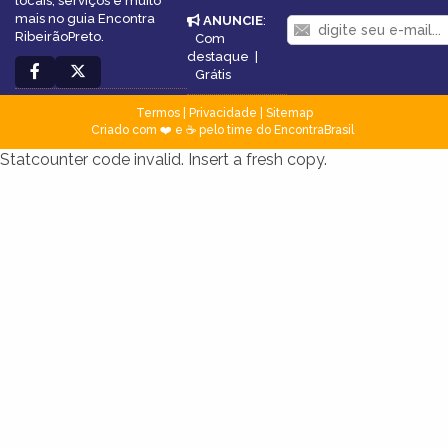
locais, serviços e muito
mais no guia Encontra
ANUNCIE
:
RibeirãoPreto.
Com
destaque
|
Grátis
Termos
|
Privacidade
|
Sitemap
Criado com ❤️ e ☕ pelo time do EncontraBrasil
Statcounter code invalid. Insert a fresh copy.