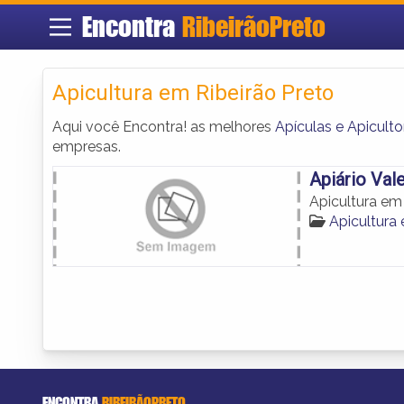
Encontra
RibeirãoPreto
Apicultura em Ribeirão Preto
Aqui você Encontra! as melhores
Apículas e Apiculto
empresas.
Apiário Val
Apicultura em 
Apicultura 
ENCONTRA
RIBEIRÃOPRETO