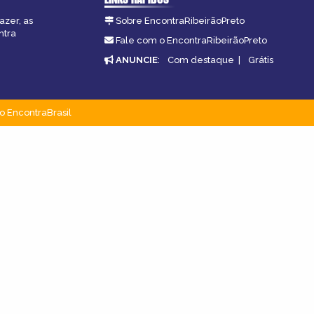
azer, as
Sobre EncontraRibeirãoPreto
ntra
Fale com o EncontraRibeirãoPreto
ANUNCIE
:
Com destaque
|
Grátis
o EncontraBrasil