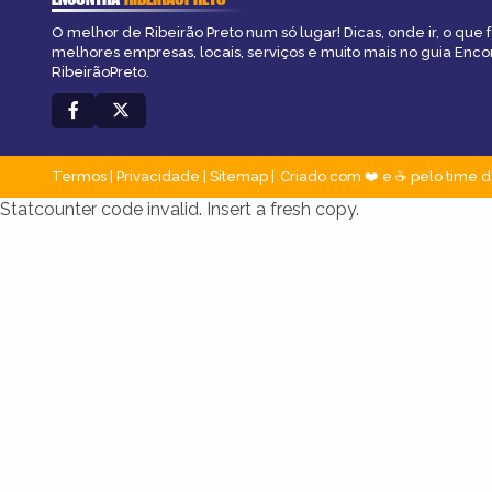
O melhor de Ribeirão Preto num só lugar! Dicas, onde ir, o que f
melhores empresas, locais, serviços e muito mais no guia Enco
RibeirãoPreto.
Termos
|
Privacidade
|
Sitemap
Criado com ❤️ e ☕ pelo time d
Statcounter code invalid. Insert a fresh copy.