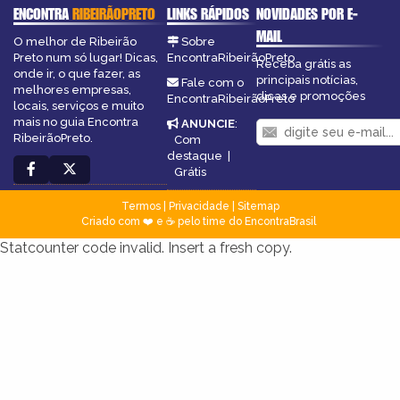
ENCONTRA
RIBEIRÃOPRETO
LINKS RÁPIDOS
NOVIDADES POR E-
MAIL
O melhor de Ribeirão
Sobre
Preto num só lugar! Dicas,
EncontraRibeirãoPreto
Receba grátis as
onde ir, o que fazer, as
principais notícias,
Fale com o
melhores empresas,
dicas e promoções
EncontraRibeirãoPreto
locais, serviços e muito
mais no guia Encontra
ANUNCIE
:
RibeirãoPreto.
Com
destaque
|
Grátis
Termos
|
Privacidade
|
Sitemap
Criado com ❤️ e ☕ pelo time do EncontraBrasil
Statcounter code invalid. Insert a fresh copy.