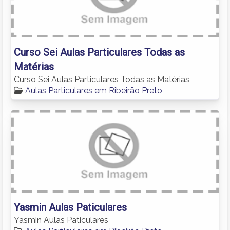
Curso Sei Aulas Particulares Todas as
Matérias
Curso Sei Aulas Particulares Todas as Matérias
Aulas Particulares em Ribeirão Preto
Yasmin Aulas Paticulares
Yasmin Aulas Paticulares