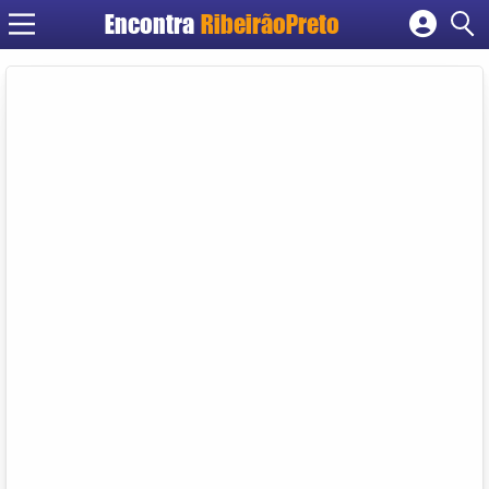
Encontra
RibeirãoPreto
Cadastrar empresa
Fazer login
Criar conta