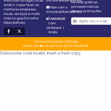
Preto num só lugar! Dicas,
EncontraRibeirãoPreto
Receba grátis as
onde ir, o que fazer, as
principais notícias,
Fale com o
melhores empresas,
dicas e promoções
EncontraRibeirãoPreto
locais, serviços e muito
mais no guia Encontra
ANUNCIE
:
RibeirãoPreto.
Com
destaque
|
Grátis
Termos
|
Privacidade
|
Sitemap
Criado com ❤️ e ☕ pelo time do EncontraBrasil
Statcounter code invalid. Insert a fresh copy.