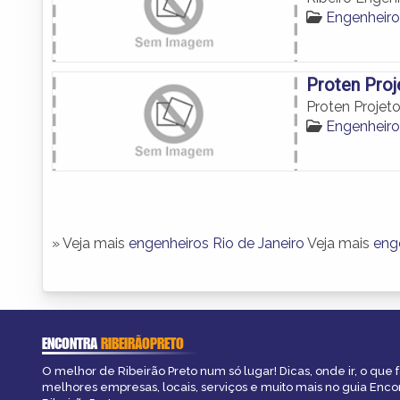
Engenheiro
Proten Proj
Proten Projet
Engenheiro
» Veja mais
engenheiros Rio de Janeiro
Veja mais
enge
ENCONTRA
RIBEIRÃOPRETO
O melhor de Ribeirão Preto num só lugar! Dicas, onde ir, o que f
melhores empresas, locais, serviços e muito mais no guia Enco