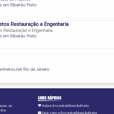
s em Ribeirão Preto
etos Restauração e Engenharia
os Restauração e Engenharia
s em Ribeirão Preto
nheiros.net Rio de Janeiro
LINKS RÁPIDOS
azer, as
Sobre EncontraRibeirãoPreto
ntra
Fale com o EncontraRibeirãoPreto