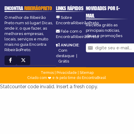
ENCONTRA
RIBEIRÃOPRETO
LINKS RÁPIDOS
NOVIDADES POR E-
MAIL
O melhor de Ribeirão
Sobre
Preto num só lugar! Dicas,
EncontraRibeirãoPreto
Receba grátis as
onde ir, o que fazer, as
principais notícias,
Fale com o
melhores empresas,
dicas e promoções
EncontraRibeirãoPreto
locais, serviços e muito
mais no guia Encontra
ANUNCIE
:
RibeirãoPreto.
Com
destaque
|
Grátis
Termos
|
Privacidade
|
Sitemap
Criado com ❤️ e ☕ pelo time do EncontraBrasil
Statcounter code invalid. Insert a fresh copy.