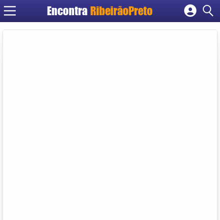
Encontra
RibeirãoPreto
Cadastrar empresa
Fazer login
Criar conta