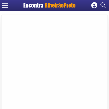
Encontra
RibeirãoPreto
Cadastrar empresa
Fazer login
Criar conta