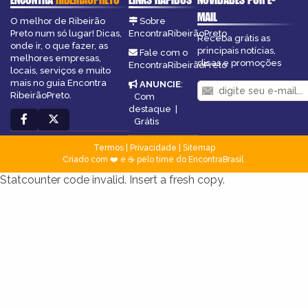
MAIL
O melhor de Ribeirão
Sobre
Preto num só lugar! Dicas,
EncontraRibeirãoPreto
Receba grátis as
onde ir, o que fazer, as
principais notícias,
Fale com o
melhores empresas,
dicas e promoções
EncontraRibeirãoPreto
locais, serviços e muito
mais no guia Encontra
ANUNCIE
:
RibeirãoPreto.
Com
destaque
|
Grátis
Termos
|
Privacidade
|
Sitemap
Criado com ❤️ e ☕ pelo time do EncontraBrasil
Statcounter code invalid. Insert a fresh copy.