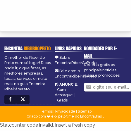
ENCONTRA
RIBEIRÃOPRETO
LINKS RÁPIDOS
NOVIDADES POR E-
MAIL
O melhor de Ribeirão
Sobre
Preto num só lugar! Dicas,
EncontraRibeirãoPreto
Receba grátis as
onde ir, o que fazer, as
principais notícias,
Fale com o
melhores empresas,
dicas e promoções
EncontraRibeirãoPreto
locais, serviços e muito
mais no guia Encontra
ANUNCIE
:
RibeirãoPreto.
Com
destaque
|
Grátis
Termos
|
Privacidade
|
Sitemap
Criado com ❤️ e ☕ pelo time do EncontraBrasil
Statcounter code invalid. Insert a fresh copy.