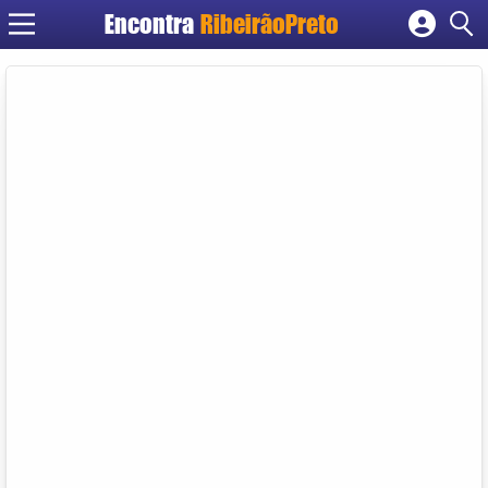
Encontra
RibeirãoPreto
Cadastrar empresa
Fazer login
Criar conta