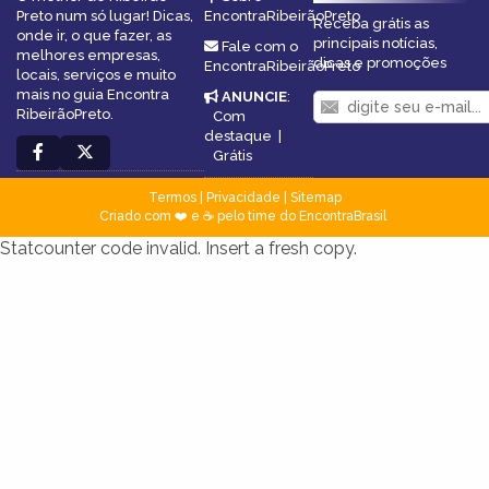
Preto num só lugar! Dicas,
EncontraRibeirãoPreto
Receba grátis as
onde ir, o que fazer, as
principais notícias,
Fale com o
melhores empresas,
dicas e promoções
EncontraRibeirãoPreto
locais, serviços e muito
mais no guia Encontra
ANUNCIE
:
RibeirãoPreto.
Com
destaque
|
Grátis
Termos
|
Privacidade
|
Sitemap
Criado com ❤️ e ☕ pelo time do EncontraBrasil
Statcounter code invalid. Insert a fresh copy.