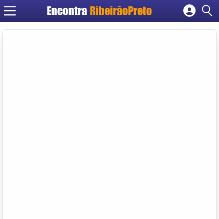
Encontra
RibeirãoPreto
Cadastrar empresa
Fazer login
Criar conta