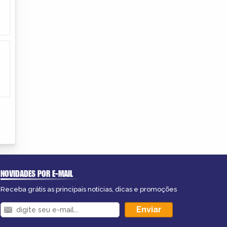
NOVIDADES POR E-MAIL
Receba grátis as principais notícias, dicas e promoções