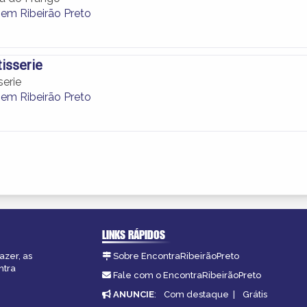
 em Ribeirão Preto
isserie
serie
 em Ribeirão Preto
LINKS RÁPIDOS
azer, as
Sobre EncontraRibeirãoPreto
ntra
Fale com o EncontraRibeirãoPreto
ANUNCIE
:
Com destaque
|
Grátis