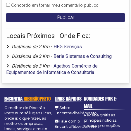
Concordo em tornar meu comentário público
Locais Próximos - Onde Fica:
Distância de 2 Km
-
HBG Serviços
Distância de 3 Km
-
Berle Sistemas e Consulting
Distância de 3 Km
-
Agathos Comércio de
Equipamentos de Informática e Consultoria
ENCONTRA
RIBEIRÃOPRETO
LINKS RÁPIDOS
NOVIDADES POR E-
MAIL
O melhor de Ribeirão
Sobre
Preto num só lugar! Dicas,
EncontraRibeirãoPreto
Receba grátis as
onde ir, o que fazer, as
principais notícias,
Fale com o
melhores empresas,
dicas e promoções
EncontraRibeirãoPreto
locais, serviços e muito