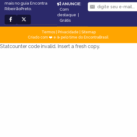
mais no guia Encontra
ANUNCIE
:
RibeirãoPreto.
Com
destaque
|
Grátis
Termos
|
Privacidade
|
Sitemap
Criado com ❤️ e ☕ pelo time do EncontraBrasil
Statcounter code invalid. Insert a fresh copy.