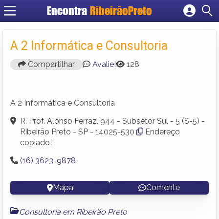
Encontra
RibeirãoPreto
Cadastrar empresa
Fazer login
A 2 Informática e Consultoria
Criar conta
Compartilhar
Avalie!
128
A 2 Informática e Consultoria
R. Prof. Alonso Ferraz, 944 - Subsetor Sul - 5 (S-5) -
Ribeirão Preto - SP - 14025-530
Endereço
copiado!
(16) 3623-9878
Mapa
Comente
Consultoria em Ribeirão Preto