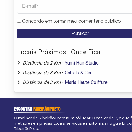
Concordo em tornar meu comentário público
Locais Próximos - Onde Fica:
Distância de 2 Km
-
Yumi Hair Studio
Distância de 3 Km
-
Cabelo & Cia
Distância de 3 Km
-
Maria Haute Coiffure
ENCONTRA
RIBEIRÃOPRETO
O melhor de Ribeirão Preto num só lugar! Dicas, onde ir, o que f
melhores empresas, locais, serviços e muito mais no guia Enco
RibeirãoPreto.