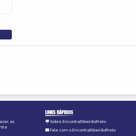
LINKS RÁPIDOS
azer, as
Sobre EncontraRibeirãoPreto
ntra
Fale com o EncontraRibeirãoPreto