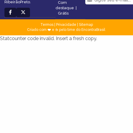
RibeirãoPreto.
Com
destaque
|
Grátis
Termos
|
Privacidade
|
Sitemap
Criado com ❤️ e ☕ pelo time do EncontraBrasil
Statcounter code invalid. Insert a fresh copy.