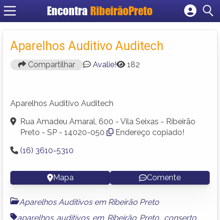
Encontra
RibeirãoPreto
Cadastrar empresa
Fazer login
Aparelhos Auditivo Auditech
Criar conta
Compartilhar
Avalie!
182
Aparelhos Auditivo Auditech
Rua Amadeu Amaral, 600 - Vila Seixas - Ribeirão
Preto - SP - 14020-050
Endereço copiado!
(16) 3610-5310
Mapa
Comente
Aparelhos Auditivos em Ribeirão Preto
aparelhos auditivos em Ribeirão Preto
,
conserto