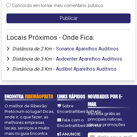
Concordo em tornar meu comentário público
Locais Próximos - Onde Fica:
Distância de 2 Km
-
Sonance Aparelhos Auditivos
Distância de 3 Km
-
Audcenter Aparelhos Auditivos
Distância de 3 Km
-
Audibel Aparelhos Auditivos
ENCONTRA
RIBEIRÃOPRETO
LINKS RÁPIDOS
NOVIDADES POR E-
MAIL
O melhor de Ribeirão
Sobre
Preto num só lugar! Dicas,
EncontraRibeirãoPreto
Receba grátis as
onde ir, o que fazer, as
principais notícias,
Fale com o
melhores empresas,
dicas e promoções
EncontraRibeirãoPreto
locais, serviços e muito
mais no guia Encontra
ANUNCIE
: