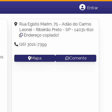
Entrar
Cadastrar empresa
Fazer login
Rua Egisto Marim, 75 - Adão do Carmo
Criar conta
Leonel - Ribeirão Preto - SP - 14031-610
Endereço copiado!
(16) 3021-7399
os
Mapa
Comente