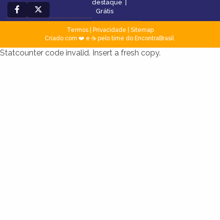
destaque
|
Grátis
Termos
|
Privacidade
|
Sitemap
Criado com ❤️ e ☕ pelo time do EncontraBrasil
Statcounter code invalid. Insert a fresh copy.