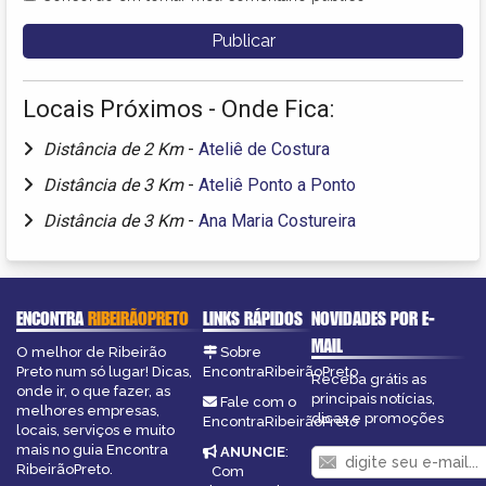
Locais Próximos - Onde Fica:
Distância de 2 Km
-
Ateliê de Costura
Distância de 3 Km
-
Ateliê Ponto a Ponto
Distância de 3 Km
-
Ana Maria Costureira
ENCONTRA
RIBEIRÃOPRETO
LINKS RÁPIDOS
NOVIDADES POR E-
MAIL
O melhor de Ribeirão
Sobre
Preto num só lugar! Dicas,
EncontraRibeirãoPreto
Receba grátis as
onde ir, o que fazer, as
principais notícias,
Fale com o
melhores empresas,
dicas e promoções
EncontraRibeirãoPreto
locais, serviços e muito
mais no guia Encontra
ANUNCIE
:
RibeirãoPreto.
Com