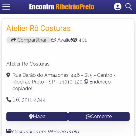
Encontra
RibeirãoPreto
Cadastrar empresa
Fazer login
Atelier Rô Costuras
Criar conta
Compartilhar
Avalie!
401
Atelier Rô Costuras
Rua Barão do Amazonas, 446 - Sl 5 - Centro -
Ribeirão Preto - SP - 14010-120
Endereço
copiado!
(16) 3011-4344
Mapa
Comente
Costureiras em Ribeirão Preto