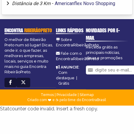
Distância de 3 Km
-
Americanflex Novo Shopping
ENCONTRA
RIBEIRÃOPRETO
LINKS RÁPIDOS
NOVIDADES POR E-
MAIL
O melhor de Ribeirão
Sobre
Preto num só lugar! Dicas,
EncontraRibeirãoPreto
Receba grátis as
onde ir, o que fazer, as
principais notícias,
Fale com o
melhores empresas,
dicas e promoções
EncontraRibeirãoPreto
locais, serviços e muito
mais no guia Encontra
ANUNCIE
:
RibeirãoPreto.
Com
destaque
|
Grátis
Termos
|
Privacidade
|
Sitemap
Criado com ❤️ e ☕ pelo time do EncontraBrasil
Statcounter code invalid. Insert a fresh copy.