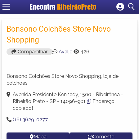
Encontra
RibeirãoPreto
Cadastrar empresa
Fazer login
Bonsono Colchões Store Novo
Criar conta
Shopping
Compartilhar
Avalie!
426
Bonsono Colchões Store Novo Shopping, loja de
colchões.
Avenida Presidente Kennedy, 1500 - Ribeirânea -
Ribeirão Preto - SP - 14096-901
Endereço
copiado!
(16) 3629-0277
Mapa
Comente