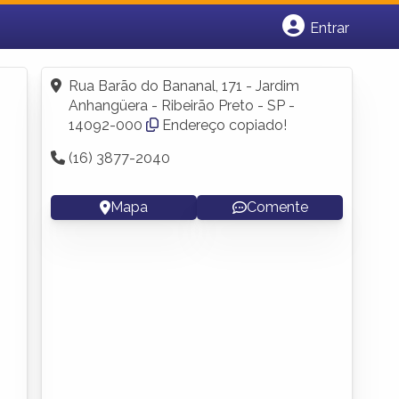
Entrar
Cadastrar empresa
Fazer login
Rua Barão do Bananal, 171 - Jardim
Criar conta
Anhangüera - Ribeirão Preto - SP -
14092-000
Endereço copiado!
(16) 3877-2040
Mapa
Comente