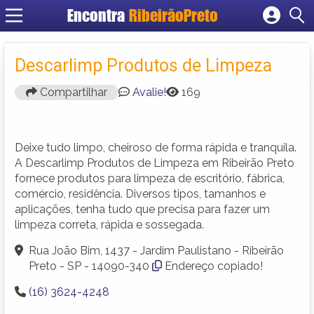
Encontra
RibeirãoPreto
Cadastrar empresa
Fazer login
Descarlimp Produtos de Limpeza
Criar conta
Compartilhar
Avalie!
169
Deixe tudo limpo, cheiroso de forma rápida e tranquila.
A Descarlimp Produtos de Limpeza em Ribeirão Preto
fornece produtos para limpeza de escritório, fábrica,
comércio, residência. Diversos tipos, tamanhos e
aplicações, tenha tudo que precisa para fazer um
limpeza correta, rápida e sossegada.
Rua João Bim, 1437 - Jardim Paulistano - Ribeirão
Preto - SP - 14090-340
Endereço copiado!
(16) 3624-4248