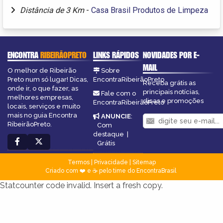
Distância de 3 Km
-
Casa Brasil Produtos de Limpeza
ENCONTRA
RIBEIRÃOPRETO
LINKS RÁPIDOS
NOVIDADES POR E-
MAIL
O melhor de Ribeirão
Sobre
Preto num só lugar! Dicas,
EncontraRibeirãoPreto
Receba grátis as
onde ir, o que fazer, as
principais notícias,
Fale com o
melhores empresas,
dicas e promoções
EncontraRibeirãoPreto
locais, serviços e muito
mais no guia Encontra
ANUNCIE
:
RibeirãoPreto.
Com
destaque
|
Grátis
Termos
|
Privacidade
|
Sitemap
Criado com ❤️ e ☕ pelo time do EncontraBrasil
Statcounter code invalid. Insert a fresh copy.