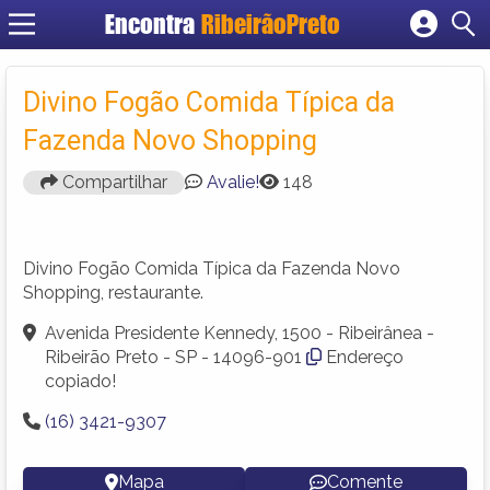
Encontra
RibeirãoPreto
Cadastrar empresa
Fazer login
Divino Fogão Comida Típica da
Criar conta
Fazenda Novo Shopping
Compartilhar
Avalie!
148
Divino Fogão Comida Típica da Fazenda Novo
Shopping, restaurante.
Avenida Presidente Kennedy, 1500 - Ribeirânea -
Ribeirão Preto - SP - 14096-901
Endereço
copiado!
(16) 3421-9307
Mapa
Comente