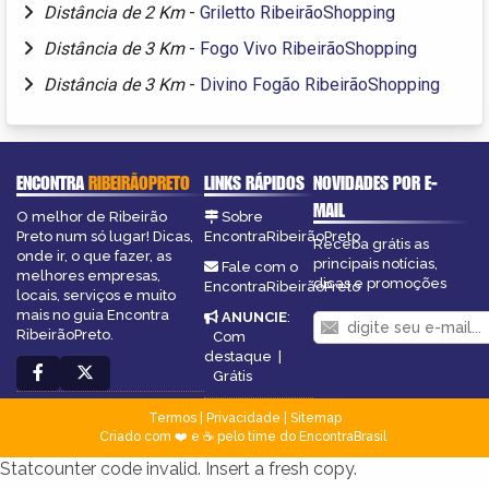
Distância de 2 Km
-
Griletto RibeirãoShopping
Distância de 3 Km
-
Fogo Vivo RibeirãoShopping
Distância de 3 Km
-
Divino Fogão RibeirãoShopping
ENCONTRA
RIBEIRÃOPRETO
LINKS RÁPIDOS
NOVIDADES POR E-
MAIL
O melhor de Ribeirão
Sobre
Preto num só lugar! Dicas,
EncontraRibeirãoPreto
Receba grátis as
onde ir, o que fazer, as
principais notícias,
Fale com o
melhores empresas,
dicas e promoções
EncontraRibeirãoPreto
locais, serviços e muito
mais no guia Encontra
ANUNCIE
:
RibeirãoPreto.
Com
destaque
|
Grátis
Termos
|
Privacidade
|
Sitemap
Criado com ❤️ e ☕ pelo time do EncontraBrasil
Statcounter code invalid. Insert a fresh copy.