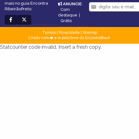
mais no guia Encontra
ANUNCIE
:
RibeirãoPreto.
Com
destaque
|
Grátis
Termos
|
Privacidade
|
Sitemap
Criado com ❤️ e ☕ pelo time do EncontraBrasil
Statcounter code invalid. Insert a fresh copy.