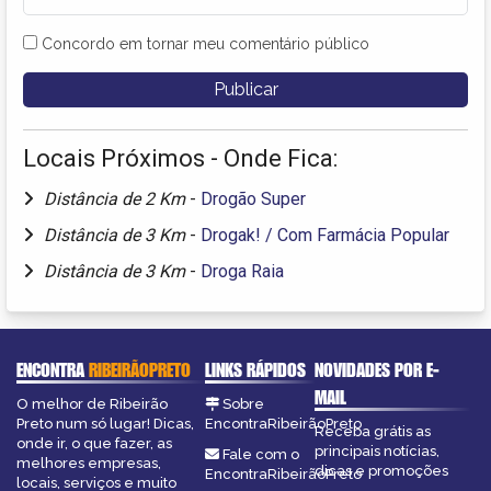
Concordo em tornar meu comentário público
Locais Próximos - Onde Fica:
Distância de 2 Km
-
Drogão Super
Distância de 3 Km
-
Drogak! / Com Farmácia Popular
Distância de 3 Km
-
Droga Raia
ENCONTRA
RIBEIRÃOPRETO
LINKS RÁPIDOS
NOVIDADES POR E-
MAIL
O melhor de Ribeirão
Sobre
Preto num só lugar! Dicas,
EncontraRibeirãoPreto
Receba grátis as
onde ir, o que fazer, as
principais notícias,
Fale com o
melhores empresas,
dicas e promoções
EncontraRibeirãoPreto
locais, serviços e muito