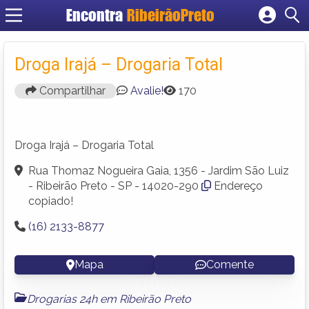
Encontra
RibeirãoPreto
Cadastrar empresa
Fazer login
Droga Irajá – Drogaria Total
Criar conta
Compartilhar
Avalie!
170
Droga Irajá – Drogaria Total
Rua Thomaz Nogueira Gaia, 1356 - Jardim São Luiz
- Ribeirão Preto - SP - 14020-290
Endereço
copiado!
(16) 2133-8877
Mapa
Comente
Drogarias 24h em Ribeirão Preto