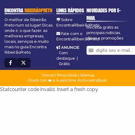
ENCONTRA
RIBEIRÃOPRETO
LINKS RÁPIDOS
NOVIDADES POR E-
MAIL
O melhor de Ribeirão
Sobre
Preto num só lugar! Dicas,
EncontraRibeirãoPreto
Receba grátis as
onde ir, o que fazer, as
principais notícias,
Fale com o
melhores empresas,
dicas e promoções
EncontraRibeirãoPreto
locais, serviços e muito
mais no guia Encontra
ANUNCIE
:
RibeirãoPreto.
Com
destaque
|
Grátis
Termos
|
Privacidade
|
Sitemap
Criado com ❤️ e ☕ pelo time do EncontraBrasil
Statcounter code invalid. Insert a fresh copy.