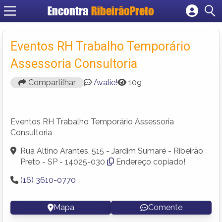
Encontra
RibeirãoPreto
Cadastrar empresa
Fazer login
Eventos RH Trabalho Temporário
Criar conta
Assessoria Consultoria
Compartilhar
Avalie!
109
Eventos RH Trabalho Temporário Assessoria
Consultoria
Rua Altino Arantes, 515 - Jardim Sumaré - Ribeirão
Preto - SP - 14025-030
Endereço copiado!
(16) 3610-0770
Mapa
Comente