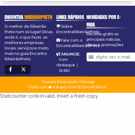
ENCONTRA
RIBEIRÃOPRETO
LINKS RÁPIDOS
NOVIDADES POR E-
MAIL
O melhor de Ribeirão
Sobre
Preto num só lugar! Dicas,
EncontraRibeirãoPreto
Receba grátis as
onde ir, o que fazer, as
principais notícias,
Fale com o
melhores empresas,
dicas e promoções
EncontraRibeirãoPreto
locais, serviços e muito
mais no guia Encontra
ANUNCIE
:
RibeirãoPreto.
Com
destaque
|
Grátis
Termos
|
Privacidade
|
Sitemap
Criado com ❤️ e ☕ pelo time do EncontraBrasil
Statcounter code invalid. Insert a fresh copy.