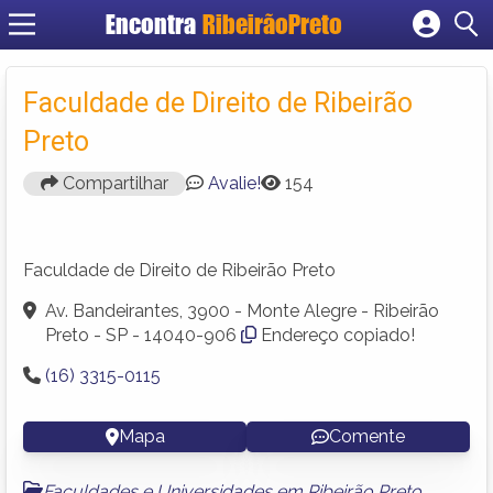
Encontra
RibeirãoPreto
Cadastrar empresa
Fazer login
Faculdade de Direito de Ribeirão
Criar conta
Preto
Compartilhar
Avalie!
154
Faculdade de Direito de Ribeirão Preto
Av. Bandeirantes, 3900 - Monte Alegre - Ribeirão
Preto - SP - 14040-906
Endereço copiado!
(16) 3315-0115
Mapa
Comente
Faculdades e Universidades em Ribeirão Preto