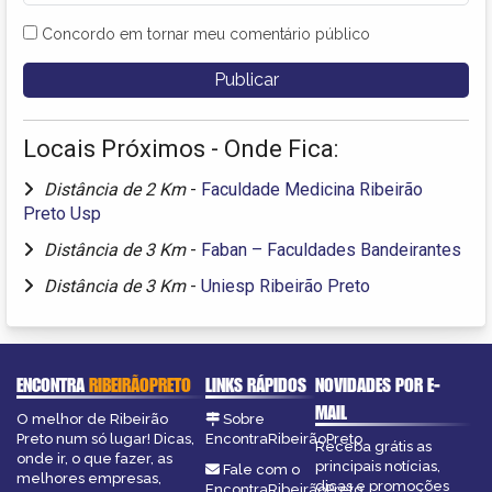
Concordo em tornar meu comentário público
Locais Próximos - Onde Fica:
Distância de 2 Km
-
Faculdade Medicina Ribeirão
Preto Usp
Distância de 3 Km
-
Faban – Faculdades Bandeirantes
Distância de 3 Km
-
Uniesp Ribeirão Preto
ENCONTRA
RIBEIRÃOPRETO
LINKS RÁPIDOS
NOVIDADES POR E-
MAIL
O melhor de Ribeirão
Sobre
Preto num só lugar! Dicas,
EncontraRibeirãoPreto
Receba grátis as
onde ir, o que fazer, as
principais notícias,
Fale com o
melhores empresas,
dicas e promoções
EncontraRibeirãoPreto