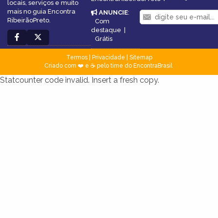
locais, serviços e muito
mais no guia Encontra
ANUNCIE
:
RibeirãoPreto.
Com
destaque
|
Grátis
Termos
|
Privacidade
|
Sitemap
Criado com ❤️ e ☕ pelo time do EncontraBrasil
Statcounter code invalid. Insert a fresh copy.