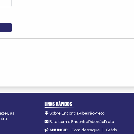
LINKS RÁPIDOS
azer, as
Sobre EncontraRibeirãoPreto
ntra
Fale com o EncontraRibeirãoPreto
ANUNCIE
:
Com destaque
|
Grátis