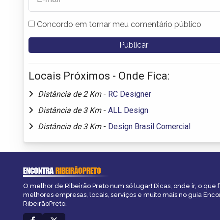
Concordo em tornar meu comentário público
Locais Próximos - Onde Fica:
Distância de 2 Km
-
RC Designer
Distância de 3 Km
-
ALL Design
Distância de 3 Km
-
Design Brasil Comercial
ENCONTRA
RIBEIRÃOPRETO
O melhor de Ribeirão Preto num só lugar! Dicas, onde ir, o que f
melhores empresas, locais, serviços e muito mais no guia Enco
RibeirãoPreto.