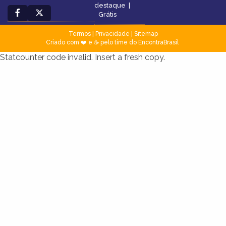
destaque
|
Grátis
Termos
|
Privacidade
|
Sitemap
Criado com ❤️ e ☕ pelo time do EncontraBrasil
Statcounter code invalid. Insert a fresh copy.