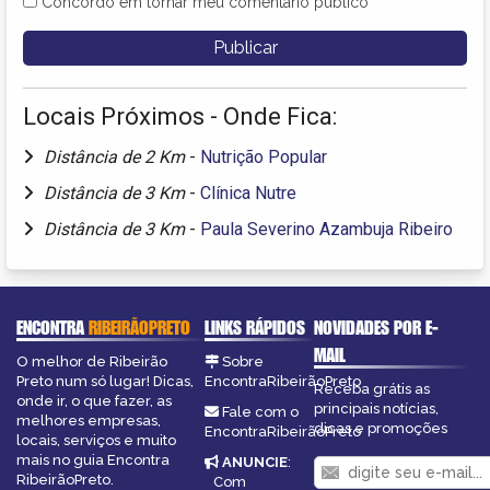
Concordo em tornar meu comentário público
Locais Próximos - Onde Fica:
Distância de 2 Km
-
Nutrição Popular
Distância de 3 Km
-
Clínica Nutre
Distância de 3 Km
-
Paula Severino Azambuja Ribeiro
ENCONTRA
RIBEIRÃOPRETO
LINKS RÁPIDOS
NOVIDADES POR E-
MAIL
O melhor de Ribeirão
Sobre
Preto num só lugar! Dicas,
EncontraRibeirãoPreto
Receba grátis as
onde ir, o que fazer, as
principais notícias,
Fale com o
melhores empresas,
dicas e promoções
EncontraRibeirãoPreto
locais, serviços e muito
mais no guia Encontra
ANUNCIE
:
RibeirãoPreto.
Com