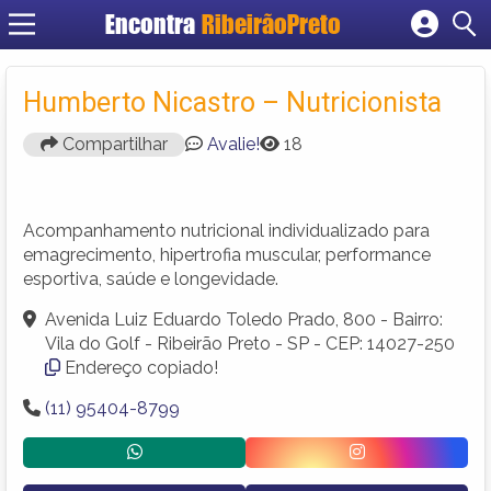
Encontra
RibeirãoPreto
Cadastrar empresa
Fazer login
Humberto Nicastro – Nutricionista
Criar conta
Compartilhar
Avalie!
18
Acompanhamento nutricional individualizado para
emagrecimento, hipertrofia muscular, performance
esportiva, saúde e longevidade.
Avenida Luiz Eduardo Toledo Prado, 800 - Bairro:
Vila do Golf - Ribeirão Preto - SP - CEP: 14027-250
Endereço copiado!
(11) 95404-8799