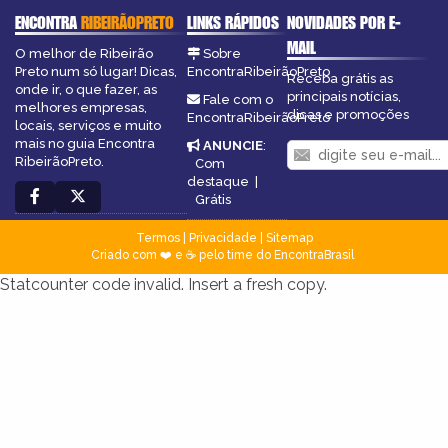
ENCONTRA
RIBEIRÃOPRETO
LINKS RÁPIDOS
NOVIDADES POR E-
MAIL
O melhor de Ribeirão
Sobre
Preto num só lugar! Dicas,
EncontraRibeirãoPreto
Receba grátis as
onde ir, o que fazer, as
principais notícias,
Fale com o
melhores empresas,
dicas e promoções
EncontraRibeirãoPreto
locais, serviços e muito
mais no guia Encontra
ANUNCIE
:
RibeirãoPreto.
Com
destaque
|
Grátis
Termos
|
Privacidade
|
Sitemap
Criado com ❤️ e ☕ pelo time do EncontraBrasil
Statcounter code invalid. Insert a fresh copy.