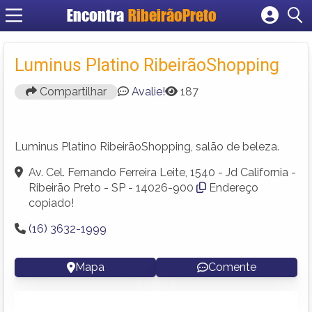
Encontra
RibeirãoPreto
Cadastrar empresa
Fazer login
Luminus Platino RibeirãoShopping
Criar conta
Compartilhar
Avalie!
187
Luminus Platino RibeirãoShopping, salão de beleza.
Av. Cel. Fernando Ferreira Leite, 1540 - Jd California -
Ribeirão Preto - SP - 14026-900
Endereço
copiado!
(16) 3632-1999
Mapa
Comente