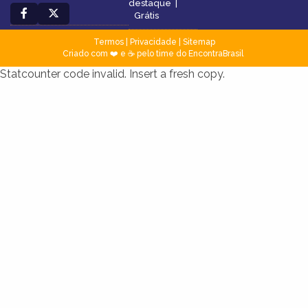
destaque
|
Grátis
Termos
|
Privacidade
|
Sitemap
Criado com ❤️ e ☕ pelo time do EncontraBrasil
Statcounter code invalid. Insert a fresh copy.