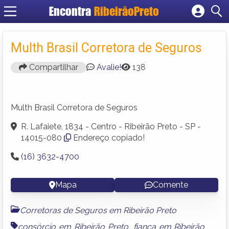
Encontra
RibeirãoPreto
Cadastrar empresa
Fazer login
Multh Brasil Corretora de Seguros
Criar conta
Compartilhar
Avalie!
138
Multh Brasil Corretora de Seguros
R. Lafaiete, 1834 - Centro - Ribeirão Preto - SP -
14015-080
Endereço copiado!
(16) 3632-4700
Mapa
Comente
Corretoras de Seguros em Ribeirão Preto
consórcio em Ribeirão Preto
,
fiança em Ribeirão