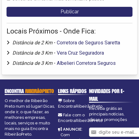
Locais Próximos - Onde Fica:
Distância de 2 Km
-
Corretora de Seguros Saretta
Distância de 3 Km
-
Vera Cruz Seguradora
Distância de 3 Km
-
Albelieri Corretora Seguros
ENCONTRA
RIBEIRÃOPRETO
LINKS RÁPIDOS
NOVIDADES POR E-
MAIL
O melhor de Ribeirão
Sobre
Preto num só lugar! Dicas,
EncontraRibeirãoPreto
Receba grátis as
onde ir, o que fazer, as
principais notícias,
Fale com o
melhores empresas,
dicas e promoções
EncontraRibeirãoPreto
locais, serviços e muito
mais no guia Encontra
ANUNCIE
:
RibeirãoPreto.
Com