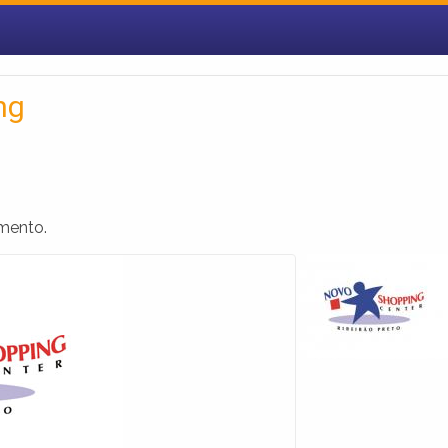
ng
imento.