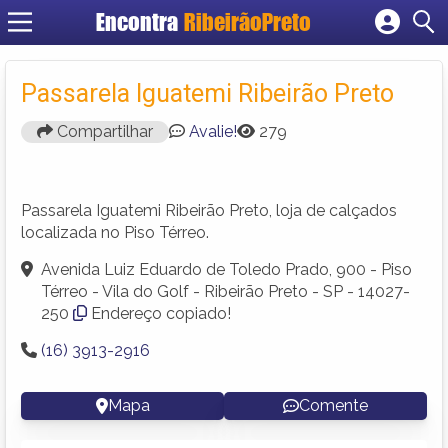
Encontra
RibeirãoPreto
Cadastrar empresa
Fazer login
Passarela Iguatemi Ribeirão Preto
Criar conta
Compartilhar
Avalie!
279
Passarela Iguatemi Ribeirão Preto, loja de calçados
localizada no Piso Térreo.
Avenida Luiz Eduardo de Toledo Prado, 900 - Piso
Térreo - Vila do Golf - Ribeirão Preto - SP - 14027-
250
Endereço copiado!
(16) 3913-2916
Mapa
Comente