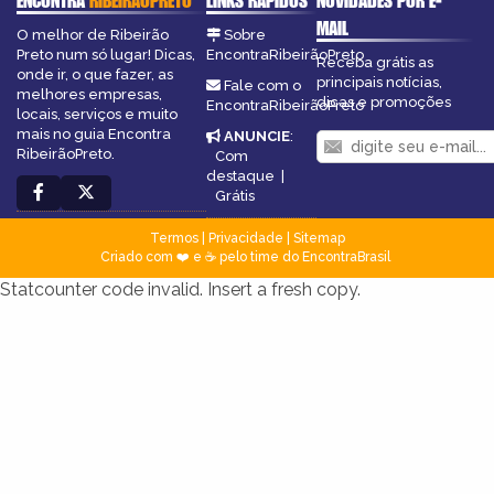
ENCONTRA
RIBEIRÃOPRETO
LINKS RÁPIDOS
NOVIDADES POR E-
MAIL
O melhor de Ribeirão
Sobre
Preto num só lugar! Dicas,
EncontraRibeirãoPreto
Receba grátis as
onde ir, o que fazer, as
principais notícias,
Fale com o
melhores empresas,
dicas e promoções
EncontraRibeirãoPreto
locais, serviços e muito
mais no guia Encontra
ANUNCIE
:
RibeirãoPreto.
Com
destaque
|
Grátis
Termos
|
Privacidade
|
Sitemap
Criado com ❤️ e ☕ pelo time do EncontraBrasil
Statcounter code invalid. Insert a fresh copy.