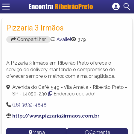
Encontra
RibeirãoPreto
Cadastrar empresa
Fazer login
Pizzaria 3 Irmãos
Criar conta
Compartilhar
Avalie!
379
A Pizzaria 3 Irmãos em Ribeirão Preto oferece o
serviço de delivery mantendo o compromisso de
oferecer sempre o melhor, com a maior agilidade.
Avenida do Café, 549 - Vila Amelia - Ribeirão Preto -
SP - 14050-230
Endereço copiado!
(16) 3632-4848
http://www.pizzaria3irmaos.com.br
Mapa
Comente