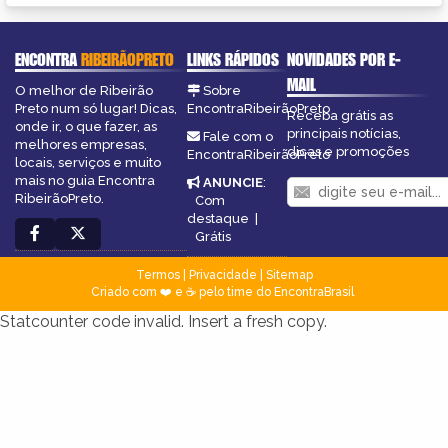
ENCONTRA
RIBEIRÃOPRETO
LINKS RÁPIDOS
NOVIDADES POR E-
MAIL
O melhor de Ribeirão
Sobre
Preto num só lugar! Dicas,
EncontraRibeirãoPreto
Receba grátis as
onde ir, o que fazer, as
principais notícias,
Fale com o
melhores empresas,
dicas e promoções
EncontraRibeirãoPreto
locais, serviços e muito
mais no guia Encontra
ANUNCIE
:
RibeirãoPreto.
Com
destaque
|
Grátis
Termos
|
Privacidade
|
Sitemap
Criado com ❤️ e ☕ pelo time do EncontraBrasil
Statcounter code invalid. Insert a fresh copy.