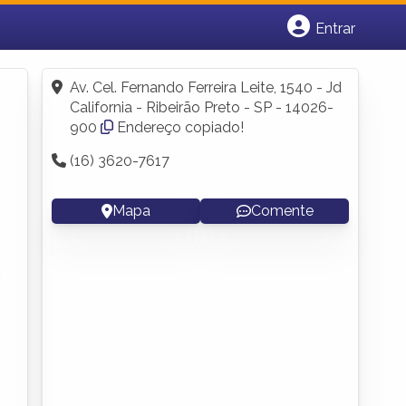
Entrar
Cadastrar empresa
Fazer login
Av. Cel. Fernando Ferreira Leite, 1540 - Jd
Criar conta
California - Ribeirão Preto - SP - 14026-
900
Endereço copiado!
(16) 3620-7617
Mapa
Comente