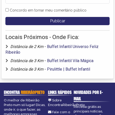
Concordo em tornar meu comentário público
Locais Próximos - Onde Fica:
Distância de 2 Km
-
Buffet Infantil Universo Feliz
Ribeirão
Distância de 3 Km
-
Buffet Infantil Vila Mágica
Distância de 3 Km
-
Pirulittle | Buffet Infantil
ENCONTRA
RIBEIRÃOPRETO
LINKS RÁPIDOS
NOVIDADES POR E-
MAIL
O melhor de Ribeirão
Sobre
Preto num só lugar! Dicas,
EncontraRibeirãoPreto
Receba grátis as
onde ir, o que fazer, as
principais notícias,
Fale com o
melhores empresas,