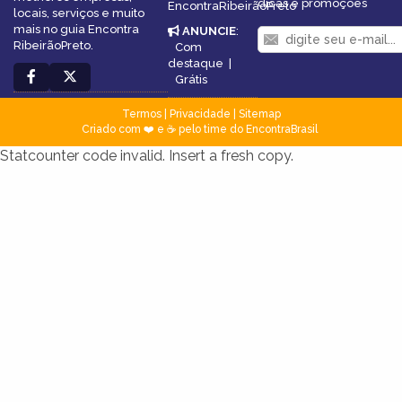
dicas e promoções
EncontraRibeirãoPreto
locais, serviços e muito
mais no guia Encontra
ANUNCIE
:
RibeirãoPreto.
Com
destaque
|
Grátis
Termos
|
Privacidade
|
Sitemap
Criado com ❤️ e ☕ pelo time do EncontraBrasil
Statcounter code invalid. Insert a fresh copy.