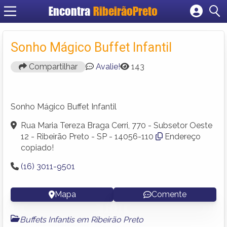
Encontra
RibeirãoPreto
Cadastrar empresa
Fazer login
Sonho Mágico Buffet Infantil
Criar conta
Compartilhar
Avalie!
143
Sonho Mágico Buffet Infantil
Rua Maria Tereza Braga Cerri, 770 - Subsetor Oeste
12 - Ribeirão Preto - SP - 14056-110
Endereço
copiado!
(16) 3011-9501
Mapa
Comente
Buffets Infantis em Ribeirão Preto