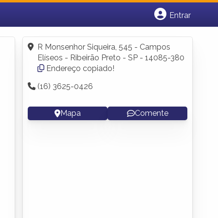
Entrar
Cadastrar empresa
Fazer login
R Monsenhor Siqueira, 545 - Campos
Criar conta
Elíseos - Ribeirão Preto - SP - 14085-380
Endereço copiado!
(16) 3625-0426
Mapa
Comente