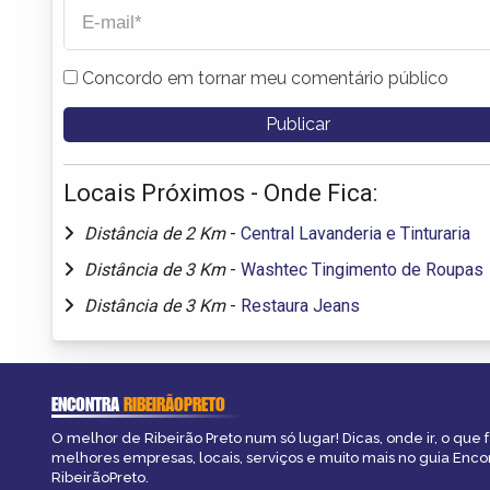
Concordo em tornar meu comentário público
Locais Próximos - Onde Fica:
Distância de 2 Km
-
Central Lavanderia e Tinturaria
Distância de 3 Km
-
Washtec Tingimento de Roupas
Distância de 3 Km
-
Restaura Jeans
ENCONTRA
RIBEIRÃOPRETO
O melhor de Ribeirão Preto num só lugar! Dicas, onde ir, o que f
melhores empresas, locais, serviços e muito mais no guia Enco
RibeirãoPreto.