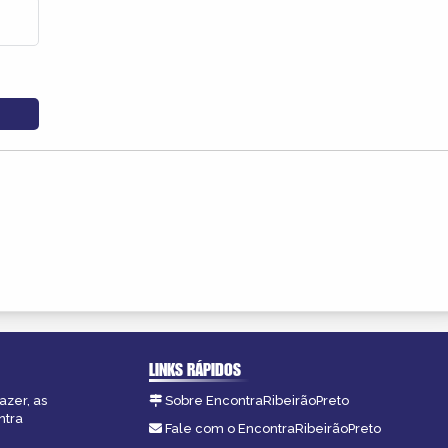
LINKS RÁPIDOS
azer, as
Sobre EncontraRibeirãoPreto
ntra
Fale com o EncontraRibeirãoPreto