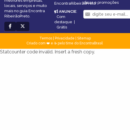
melhores empresas,
dicas e promoções
EncontraRibeirãoPreto
locais, serviços e muito
mais no guia Encontra
ANUNCIE
:
RibeirãoPreto.
Com
destaque
|
Grátis
Termos
|
Privacidade
|
Sitemap
Criado com ❤️ e ☕ pelo time do EncontraBrasil
Statcounter code invalid. Insert a fresh copy.