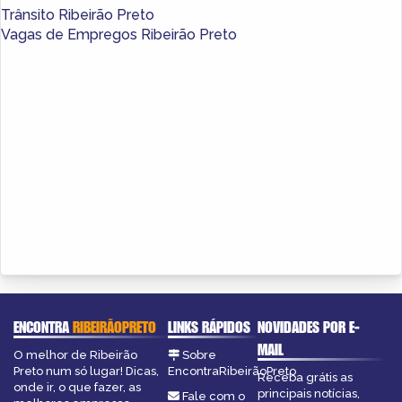
Trânsito Ribeirão Preto
Vagas de Empregos Ribeirão Preto
ENCONTRA
RIBEIRÃOPRETO
LINKS RÁPIDOS
NOVIDADES POR E-
MAIL
O melhor de Ribeirão
Sobre
Preto num só lugar! Dicas,
EncontraRibeirãoPreto
Receba grátis as
onde ir, o que fazer, as
principais notícias,
Fale com o