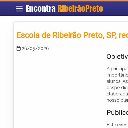
Encontra
RibeirãoPreto
Escola de Ribeirão Preto, SP, 
26/05/2026
Objeti
A princip
importânc
alunos. A
desperdíci
elaborada 
nosso pla
Públic
Este even