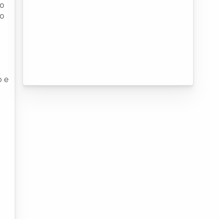
Ao
ao
o e
s