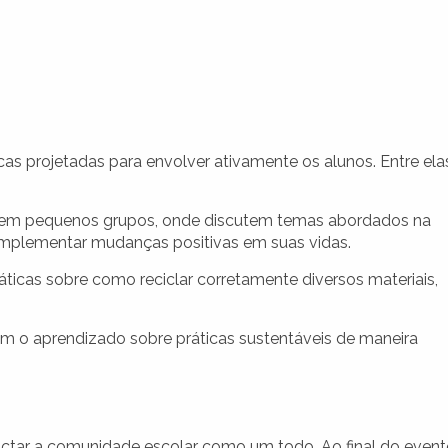
cas projetadas para envolver ativamente os alunos. Entre ela
s em pequenos grupos, onde discutem temas abordados na
implementar mudanças positivas em suas vidas.
icas sobre como reciclar corretamente diversos materiais,
am o aprendizado sobre práticas sustentáveis de maneira
pactar a comunidade escolar como um todo. Ao final do event