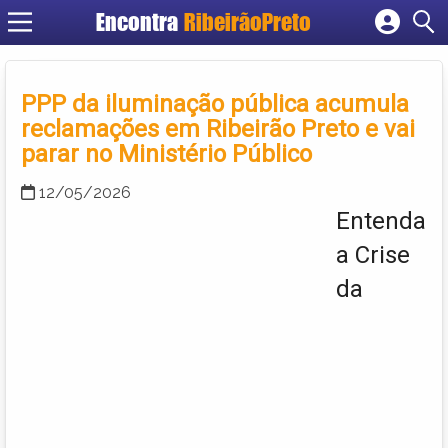
Encontra
RibeirãoPreto
Cadastrar empresa
Fazer login
PPP da iluminação pública acumula
Criar conta
reclamações em Ribeirão Preto e vai
parar no Ministério Público
12/05/2026
Entenda
a Crise
da