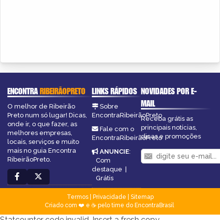
ENCONTRA
RIBEIRÃOPRETO
LINKS RÁPIDOS
NOVIDADES POR E-
MAIL
O melhor de Ribeirão
Sobre
Preto num só lugar! Dicas,
EncontraRibeirãoPreto
Receba grátis as
onde ir, o que fazer, as
principais notícias,
Fale com o
melhores empresas,
dicas e promoções
EncontraRibeirãoPreto
locais, serviços e muito
mais no guia Encontra
ANUNCIE
:
RibeirãoPreto.
Com
destaque
|
Grátis
Termos
|
Privacidade
|
Sitemap
Criado com ❤️ e ☕ pelo time do EncontraBrasil
Statcounter code invalid. Insert a fresh copy.